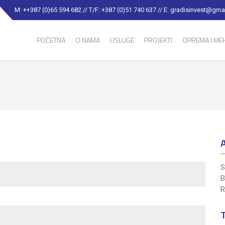
M: ++387 (0)65 594 682 // T/F: +387 (0)51 740 637 // E: gradisinvest@gm
POČETNA
O NAMA
USLUGE
PROJEKTI
OPREMA I MEH
S
B
R