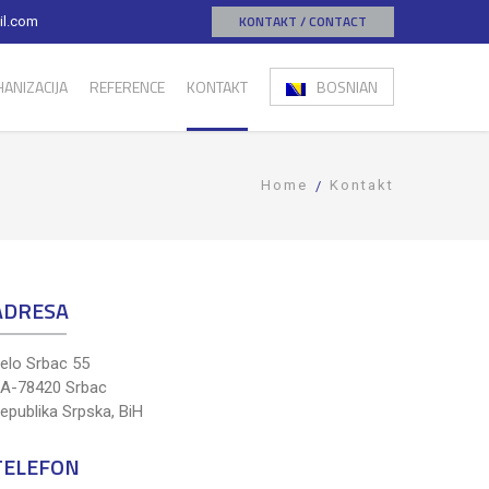
KONTAKT / CONTACT
ail.com
ANIZACIJA
REFERENCE
KONTAKT
BOSNIAN
Home
Kontakt
ADRESA
elo Srbac 55
A-78420 Srbac
epublika Srpska, BiH
TELEFON