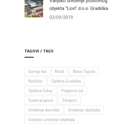
Vanjsko uređenje poslovnog
objekta “Lion” d.o.o. Gradiška
03/09/2019
TAGOVI / TAGS
Gornja Ina
Most
Nova Topola
Nožičko
Opština Gradiška
Opština Srbac
Potporni zid
Saobraćajnice
Smajinci
Uređenje dvorišta
Uređenje objekata
Vanjsko uređenje objekata