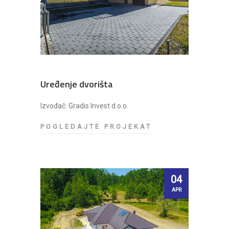
O
R
I
Š
T
A
Uređenje dvorišta
Izvođač: Gradis Invest d.o.o.
POGLEDAJTE PROJEKAT
U
R
E
Đ
E
04
N
APR
J
E
D
V