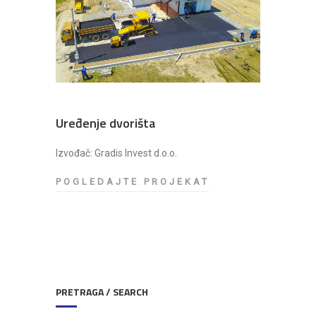
O
R
I
Š
T
A
Uređenje dvorišta
Izvođač: Gradis Invest d.o.o.
POGLEDAJTE PROJEKAT
U
R
E
Đ
E
N
J
PRETRAGA / SEARCH
E
D