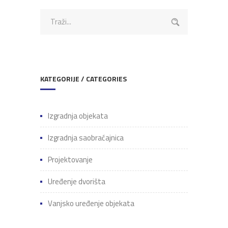
V
O
R
I
Š
T
A
KATEGORIJE / CATEGORIES
Izgradnja objekata
Izgradnja saobraćajnica
Projektovanje
Uređenje dvorišta
Vanjsko uređenje objekata