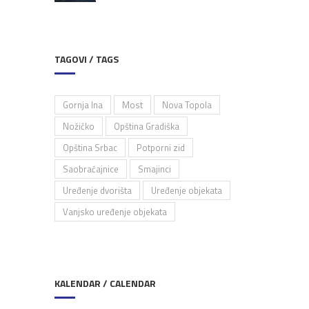
TAGOVI / TAGS
Gornja Ina
Most
Nova Topola
Nožičko
Opština Gradiška
Opština Srbac
Potporni zid
Saobraćajnice
Smajinci
Uređenje dvorišta
Uređenje objekata
Vanjsko uređenje objekata
KALENDAR / CALENDAR