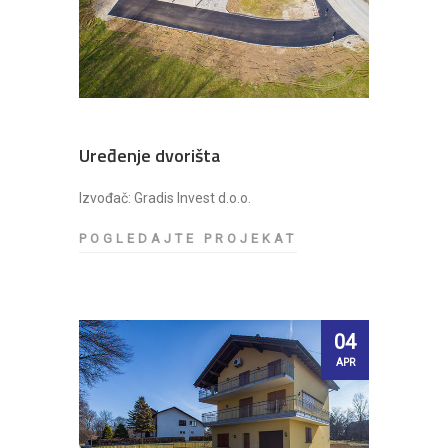
Uređenje dvorišta
Izvođač: Gradis Invest d.o.o.
POGLEDAJTE PROJEKAT
U
R
E
Đ
E
04
N
APR
J
E
D
V